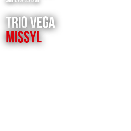
Sainte Foy Les Lyon
Trio Vega
Missyl